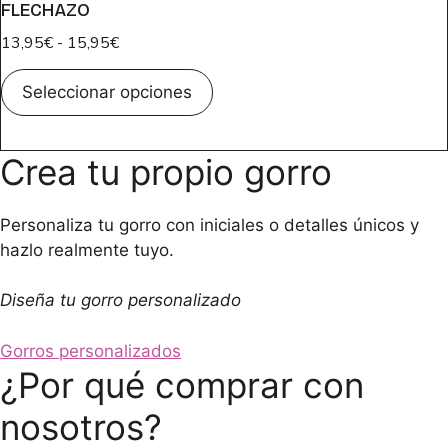
la
variantes.
15,95€
FLECHAZO
página
Las
Rango
13,95
€
-
15,95
€
de
opciones
de
producto
se
Este
precios:
Seleccionar opciones
pueden
producto
desde
elegir
tiene
13,95€
en
múltiples
Crea tu propio gorro
hasta
la
variantes.
15,95€
página
Las
Personaliza tu gorro con iniciales o detalles únicos y
de
opciones
hazlo realmente tuyo.
producto
se
pueden
Diseña tu gorro personalizado
elegir
en
Gorros personalizados
la
¿Por qué comprar con
página
de
nosotros?
producto