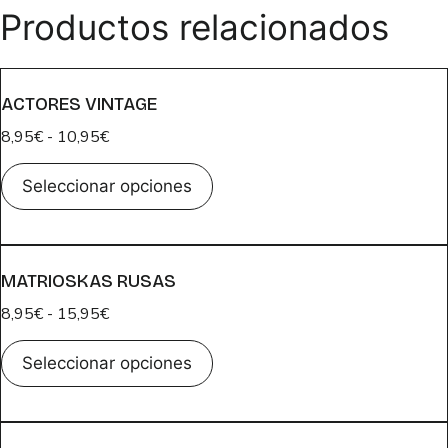
cantidad
Productos relacionados
ACTORES VINTAGE
Rango
8,95
€
-
10,95
€
de
Este
precios:
Seleccionar opciones
producto
desde
tiene
8,95€
múltiples
hasta
variantes.
10,95€
MATRIOSKAS RUSAS
Las
Rango
8,95
€
-
15,95
€
opciones
de
se
Este
precios:
Seleccionar opciones
pueden
producto
desde
elegir
tiene
8,95€
en
múltiples
hasta