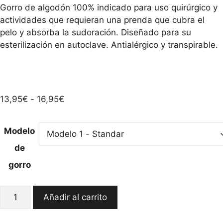
Gorro de algodón 100% indicado para uso quirúrgico y
actividades que requieran una prenda que cubra el
pelo y absorba la sudoración. Diseñado para su
esterilización en autoclave. Antialérgico y transpirable.
Rango
13,95
€
-
16,95
€
de
precios:
Modelo
desde
de
13,95€
hasta
gorro
16,95€
Teckels
Añadir al carrito
de
Colores