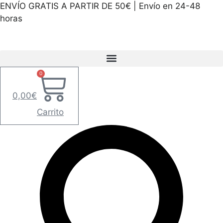
Saltar
contenido
ENVÍO GRATIS A PARTIR DE 50€ | Envío en 24-48
al
horas
contenido
0
0,00
€
Carrito