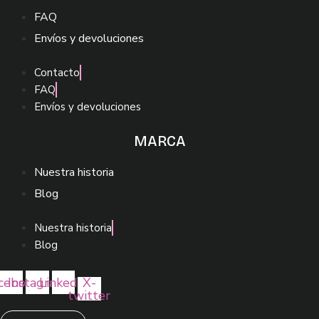
FAQ
Envíos y devoluciones
Contacto
FAQ
Envíos y devoluciones
MARCA
Nuestra historia
Blog
Nuestra historia
Blog
cebook
Instagram
Linkedin
X-
twitter