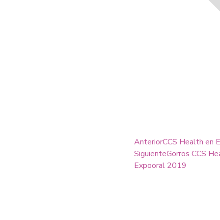
Anterior
CCS Health en 
Siguiente
Gorros CCS Hea
Expooral 2019