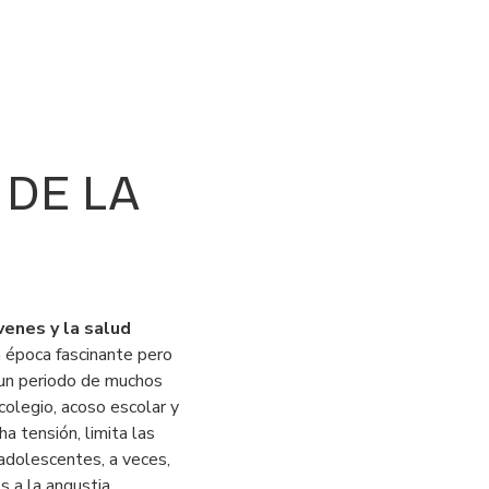
 DE LA
venes y la salud
a época fascinante pero
 un periodo de muchos
colegio, acoso escolar y
a tensión, limita las
 adolescentes, a veces,
 a la angustia,