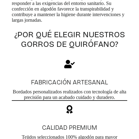
9
d
responder a las exigencias del entorno sanitario. Su
a
c
e
5
confección en algodón favorece la transpirabilidad y
r
t
n
contribuye a mantener la higiene durante intervenciones y
€
i
o
e
largas jornadas.
a
h
l
n
a
e
t
¿POR QUÉ ELEGIR NUESTROS
s
g
e
i
GORROS DE QUIRÓFANO?
t
s
r
.
a
e
L
1
n
a
6
l
s
a
,
o
p
9
p
á
FABRICACIÓN ARTESANAL
c
5
g
i
€
i
Bordados personalizados realizados con tecnología de alta
o
n
precisión para un acabado cuidado y duradero.
n
a
e
d
s
e
s
p
e
r
p
CALIDAD PREMIUM
o
u
d
Tejidos seleccionados 100% algodón para mayor
e