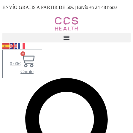
Ir al
Saltar
ENVÍO GRATIS A PARTIR DE 50€ | Envío en 24-48 horas
contenido
al
contenido
0
0,00
€
Carrito