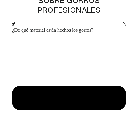
SOBRE GORROS
u
PROFESIONALES
c
t
o
¿De qué material están hechos los gorros?