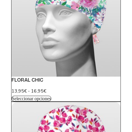
FLORAL CHIC
R
13,95
€
-
16,95
€
a
E
Seleccionar opciones
n
s
t
g
e
o
p
d
r
e
o