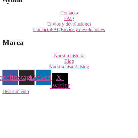
Contacto
FAQ
Envíos y devoluciones
Contacto
FAQ
Envíos y devoluciones
Marca
Nuestra historia
Blog
Nuestra historia
Blog
acebook
Instagram
Linkedin
X-
twitter
Desistimiento