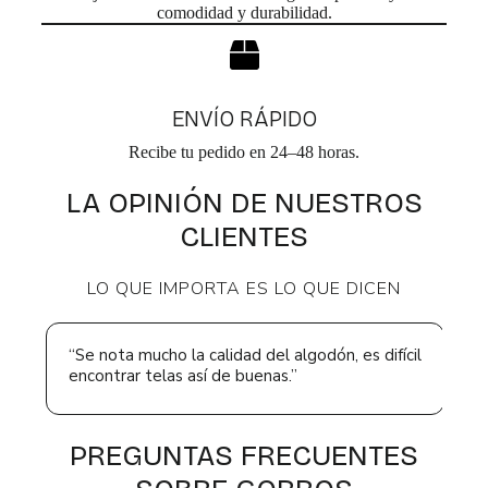
u
comodidad y durabilidad.
d
c
e
t
n
o
e
l
e
ENVÍO RÁPIDO
g
i
Recibe tu pedido en 24–48 horas.
r
e
LA OPINIÓN DE NUESTROS
n
CLIENTES
l
a
p
LO QUE IMPORTA ES LO QUE DICEN
á
g
i
n
“Se nota mucho la calidad del algodón, es difícil
“E
a
encontrar telas así de buenas.”
go
d
e
p
r
PREGUNTAS FRECUENTES
o
d