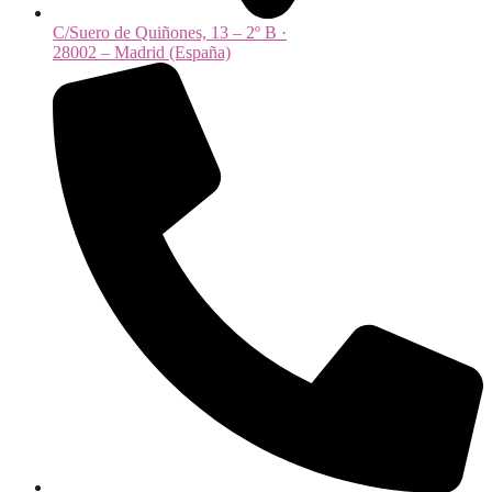
C/Suero de Quiñones, 13 – 2º B ·
28002 – Madrid (España)